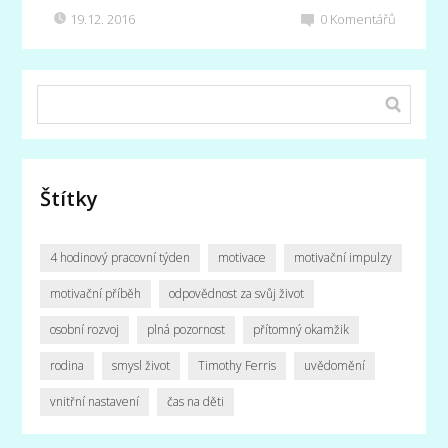
19.12. 2016
0
Komentářů
Štítky
4 hodinový pracovní týden
motivace
motivační impulzy
motivační příběh
odpovědnost za svůj život
osobní rozvoj
plná pozornost
přítomný okamžik
rodina
smysl život
Timothy Ferris
uvědomění
vnitřní nastavení
čas na děti