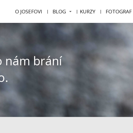
O JOSEFOVI
BLOG
KURZY
FOTOGRAF
co nám brání
o.