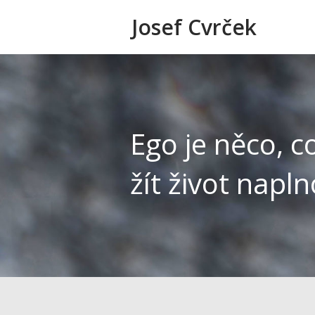
Josef Cvrček
Ego je něco, 
žít život napln